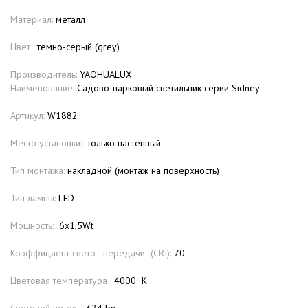
Материал:
металл
Цвет :
темно-серый (grey)
Производитель:
YAOHUALUX
Наименование:
Садово-парковый светильник серии Sidney
Артикул:
W1882
Место установки:
только настенный
Тип монтажа:
накладной (монтаж на поверхность)
Тип лампы:
LED
Мощность:
6х1,5Wt
Коэффициент свето - передачи (CRI):
70
Цветовая температура :
4000 К