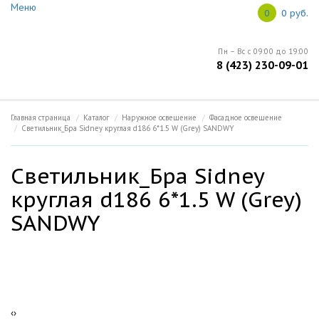
Меню
Ваш город: Владивосток
0
0 руб.
Меню
Пн – Вс с 09:00 до 19:00
8 (423) 230-09-01
Главная
Open submenu (Информация)
Информация
5
Главная страница
Каталог
Наружное освещение
Фасадное освещение
Светильник_Бра Sidney круглая d186 6*1.5 W (Grey) SANDWY
О продукции
Светильник_Бра Sidney
Open submenu (Каталог)
Каталог
5
круглая d186 6*1.5 W (Grey)
SANDWY
Новости
Контакты
‹
›