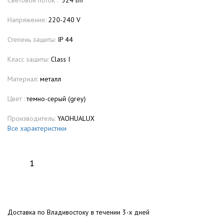
Световой поток :
324 lm
Напряжение:
220-240 V
Степень защиты:
IP 44
Класс защиты:
Class I
Материал:
металл
Цвет :
темно-серый (grey)
Производитель:
YAOHUALUX
Все характеристики
Доставка по Владивостоку в течении 3-х дней