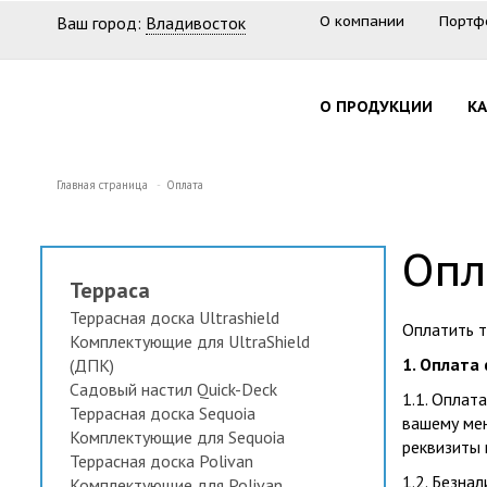
Ваш город:
Владивосток
О компании
Портф
О ПРОДУКЦИИ
К
Главная страница
Оплата
Опл
Терраса
Террасная доска Ultrashield
Оплатить 
Комплектующие для UltraShield
1. Оплата
(ДПК)
Садовый настил Quick-Deck
1.1. Оплат
Террасная доска Sequoia
вашему мен
Комплектующие для Sequoia
реквизиты 
Террасная доска Polivan
1.2. Безна
Комплектующие для Polivan