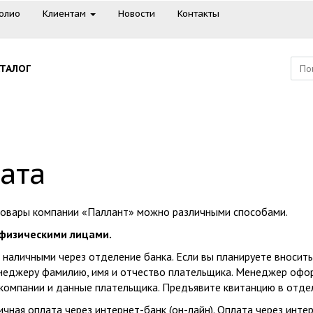
олио
Клиентам
Новости
Контакты
АТАЛОГ
ата
товары компании «Паллант» можно различными способами.
 физическими лицами.
а наличными через отделение банка. Если вы планируете вносит
еджеру фамилию, имя и отчество плательщика. Менеджер оформ
компании и данные плательщика. Предъявите квитанцию в отдел
личная оплата через интернет-банк (он-лайн). Оплата через инте