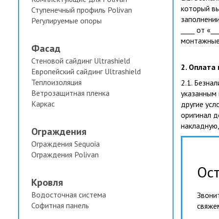
который вы
Ступенечный профиль Polivan
заполнении
Регулируемые опоры
____ от «_
монтажные р
Фасад
Стеновой сайдинг Ultrashield
2. Оплата
Европейский сайдинг Ultrashield
Теплоизоляция
2.1. Безна
Ветрозащитная пленка
указанным 
Каркас
другие усл
оригинал д
накладную,
Ограждения
Ограждения Sequoia
Ограждения Polivan
Ост
Кровля
Водосточная система
Звонит
Софитная панель
свяже