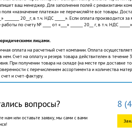
пишет ваш менеджер. Для заполнения полей с реквизитами комп
 поля «назначение платежа» не перечисляйте все товары. Дост
__» _______ 20__г, в т.ч. НДС _____». Если оплата производится
аботы по счету № ____ от «___» ______ 20__ г, в т.ч. НДС _____»
 юридическими лицами.
личная оплата на расчетный счет компании. Оплата осуществляет
в нем. Счет на оплату и резерв товара действителен в течение
овия. При получении товара на складе (на месте при доставке 
оверенности с перечислением ассортимента и количества мате
 счет и счет-фактуру.
ались вопросы?
8 (
е нам или оставьте заявку, мы сами с вами
Зак
мся!