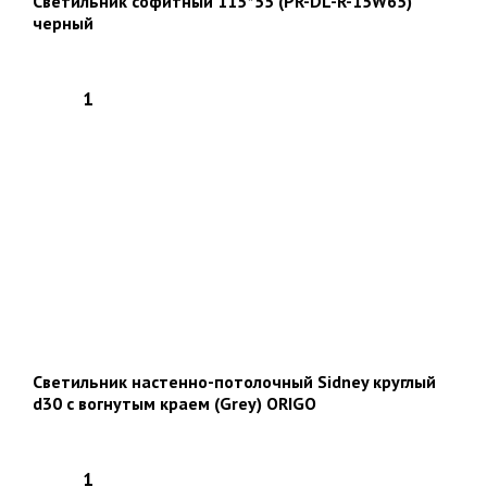
Светильник софитный 115*55 (PR-DL-R-15W65)
черный
Светильник настенно-потолочный Sidney круглый
d30 с вогнутым краем (Grey) ORIGO