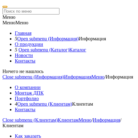
Меню
Меню
Меню
Главная
5
Open submenu (Информация)
Информация
О продукции
5
Open submenu (Каталог)
Каталог
Новости
Контакты
Ничего не нашлось
Close submenu (Информация)
Информация
Меню
/
Информация
О компании
Монтаж ДПК
Портфолио
4
Open submenu (Клиентам)
Клиентам
Контакты
Close submenu (Клиентам)
Клиентам
Меню
/
Информация
/
Клиентам
Как заказать