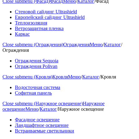
Close submenu (Фасад)
Фасад
Меню
/
Каталог
/
Фасад
Стеновой сайдинг Ultrashield
Европейский сайдинг Ultrashield
Теплоизоляция
Ветрозащитная пленка
Каркас
Close submenu (Ограждения)
Ограждения
Меню
/
Каталог
/
Ограждения
Ограждения Sequoia
Ограждения Polivan
Close submenu (Кровля)
Кровля
Меню
/
Каталог
/
Кровля
Водосточная система
Софитная панель
Close submenu (Наружное освещение)
Наружное
освещение
Меню
/
Каталог
/
Наружное освещение
Фасадное освещение
Ландшафтное освещение
Встраиваемые светильники