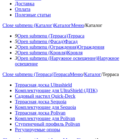
Доставка
Оплата
Полезные статьи
Close submenu (Каталог)
Каталог
Меню
/
Каталог
9
Open submenu (Терраса)
Терраса
5
Open submenu (Фасад)
Фасад
2
Open submenu (Ограждения)
Ограждения
2
Open submenu (Кровля)
Кровля
3
Open submenu (Наружное освещение)
Наружное
освещение
Close submenu (Терраса)
Терраса
Меню
/
Каталог
/
Терраса
Террасная доска Ultrashield
Комплектующие для UltraShield (ДПК)
Садовый настил Quick-Deck
Террасная доска Sequoia
Комплектующие для Sequoia
Террасная доска Polivan
Комплектующие для Polivan
Ступенечный профиль Polivan
Регулируемые опоры