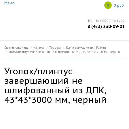
Меню
Ваш город: Владивосток
0
0 руб.
Меню
Пн – Вс с 09:00 до 19:00
8 (423) 230-09-01
Главная
Open submenu (Информация)
Информация
5
Главная страница
Каталог
Терраса
Комплектующие для Polivan
Уголок/плинтус завершающий не шлифованный из ДПК, 43*43*3000 мм, черный
О продукции
Уголок/плинтус
Open submenu (Каталог)
Каталог
5
завершающий не
шлифованный из ДПК,
Новости
43*43*3000 мм, черный
Контакты