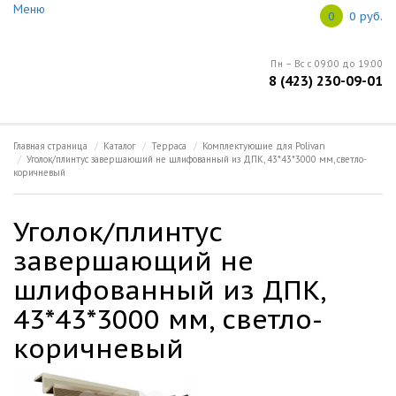
Меню
Ваш город: Владивосток
0
0 руб.
Меню
Пн – Вс с 09:00 до 19:00
8 (423) 230-09-01
Главная
Open submenu (Информация)
Информация
5
Главная страница
Каталог
Терраса
Комплектующие для Polivan
Уголок/плинтус завершающий не шлифованный из ДПК, 43*43*3000 мм, светло-
коричневый
О продукции
Open submenu (Каталог)
Уголок/плинтус
Каталог
5
завершающий не
Новости
шлифованный из ДПК,
43*43*3000 мм, светло-
Контакты
коричневый