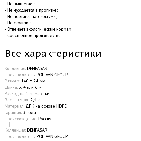
- Не выцветает;
- Не нуждается в пропитке;
- Не портится насекомыми;
- Не скользит;
- Отвечает экологическим нормам;
- Собственное производство.
Все характеристики
Коллекция:
DENPASAR
Производитель:
POLIVAN GROUP
Размер:
140 х 24 мм
Длина:
3, 4 или 6 м
Расход на 1 кв.м.:
7 п.м
Вес 1 п.м./кг:
2,4 кг
Материал:
ДПК на основе HDPE
Гарантия:
3 года
Происхождение:
Россия
Коллекция:
DENPASAR
Производитель:
POLIVAN GROUP