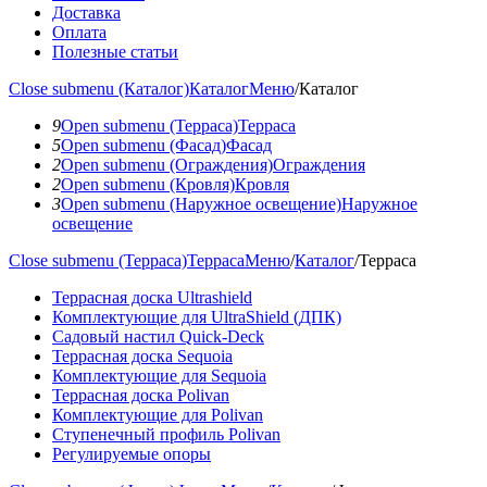
Доставка
Оплата
Полезные статьи
Close submenu (Каталог)
Каталог
Меню
/
Каталог
9
Open submenu (Терраса)
Терраса
5
Open submenu (Фасад)
Фасад
2
Open submenu (Ограждения)
Ограждения
2
Open submenu (Кровля)
Кровля
3
Open submenu (Наружное освещение)
Наружное
освещение
Close submenu (Терраса)
Терраса
Меню
/
Каталог
/
Терраса
Террасная доска Ultrashield
Комплектующие для UltraShield (ДПК)
Садовый настил Quick-Deck
Террасная доска Sequoia
Комплектующие для Sequoia
Террасная доска Polivan
Комплектующие для Polivan
Ступенечный профиль Polivan
Регулируемые опоры