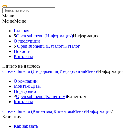
Меню
Меню
Меню
Главная
5
Open submenu (Информация)
Информация
О продукции
5
Open submenu (Каталог)
Каталог
Новости
Контакты
Ничего не нашлось
Close submenu (Информация)
Информация
Меню
/
Информация
О компании
Монтаж ДПК
Портфолио
4
Open submenu (Клиентам)
Клиентам
Контакты
Close submenu (Клиентам)
Клиентам
Меню
/
Информация
/
Клиентам
Как заказать