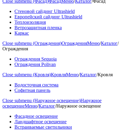
Close submenu (Фасад)
Фасад
Меню
/
Каталог
/
Фасад
Стеновой сайдинг Ultrashield
Европейский сайдинг Ultrashield
Теплоизоляция
Ветрозащитная пленка
Каркас
Close submenu (Ограждения)
Ограждения
Меню
/
Каталог
/
Ограждения
Ограждения Sequoia
Ограждения Polivan
Close submenu (Кровля)
Кровля
Меню
/
Каталог
/
Кровля
Водосточная система
Софитная панель
Close submenu (Наружное освещение)
Наружное
освещение
Меню
/
Каталог
/
Наружное освещение
Фасадное освещение
Ландшафтное освещение
Встраиваемые светильники