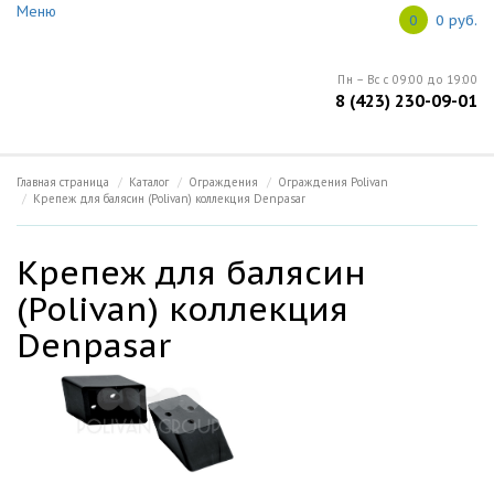
Меню
Ваш город: Владивосток
0
0 руб.
Меню
Пн – Вс с 09:00 до 19:00
8 (423) 230-09-01
Главная
Open submenu (Информация)
Информация
5
Главная страница
Каталог
Ограждения
Ограждения Polivan
Крепеж для балясин (Polivan) коллекция Denpasar
О продукции
Крепеж для балясин
Open submenu (Каталог)
Каталог
5
(Polivan) коллекция
Denpasar
Новости
Контакты