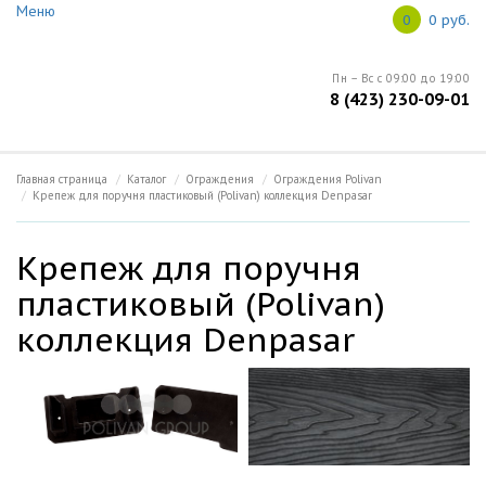
Меню
Ваш город: Владивосток
0
0 руб.
Меню
Пн – Вс с 09:00 до 19:00
8 (423) 230-09-01
Главная
Open submenu (Информация)
Информация
5
Главная страница
Каталог
Ограждения
Ограждения Polivan
Крепеж для поручня пластиковый (Polivan) коллекция Denpasar
О продукции
Крепеж для поручня
Open submenu (Каталог)
Каталог
5
пластиковый (Polivan)
коллекция Denpasar
Новости
Контакты